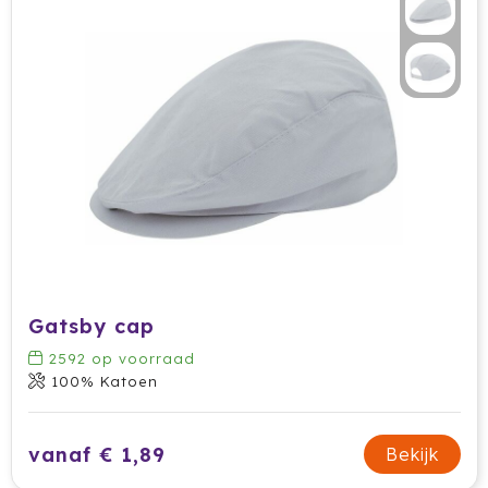
Stanley
Stilolinea
Sudio
SuitSuit
Swiss Peak
Tacx
Take A Plaid / Take A Towel
Gatsby cap
Tefal
2592
op voorraad
100% Katoen
The One Towelling
vanaf € 1,89
Bekijk
Thule