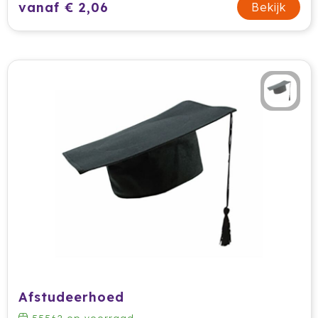
vanaf € 2,06
Bekijk
Waterman
Wellmark
Xoopar
Xtorm
Afstudeerhoed