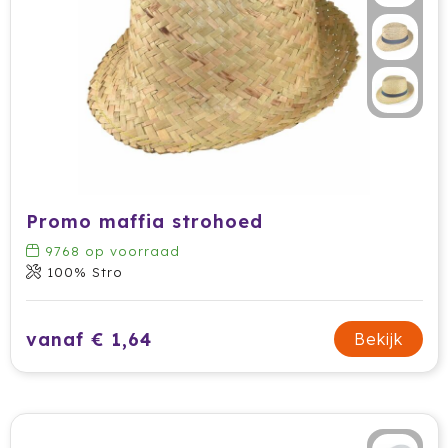
Secrid
Senator
Sitecom
Skross
Promo maffia strohoed
Sols
9768
op voorraad
Sony
100% Stro
Soxs
vanaf € 1,64
Bekijk
Sportlife
Sprout