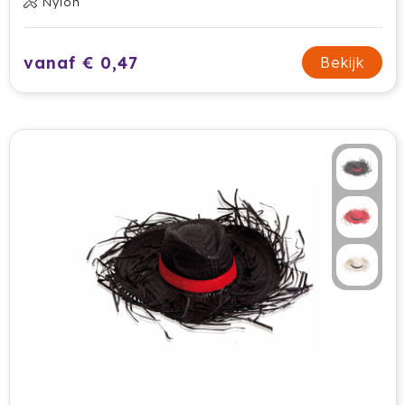
Nylon
Jobman
vanaf € 0,47
Bekijk
Join The Pipe
JournalBooks
Kambukka
Karst
KING
Klean Kanteen
Kodak
Kooduu