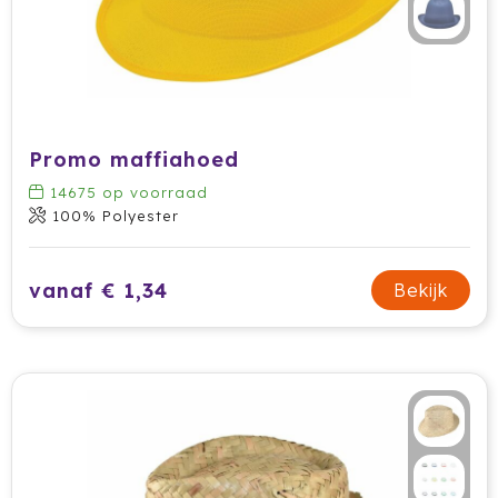
Prodir
Rackpack
Rebottled
Promo maffiahoed
Rituals
14675
op voorraad
100% Polyester
Roly
vanaf € 1,34
Rotring
Bekijk
Røquet
Sagaform
Samsonite
Seasons