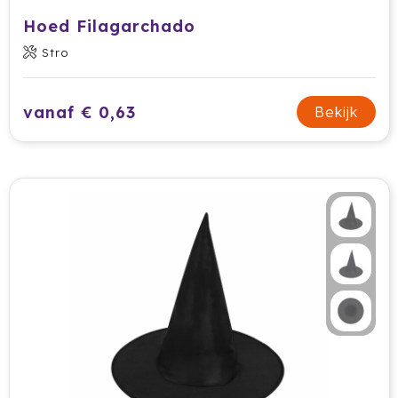
Krossland
Hoed Filagarchado
Larq
Stro
MagLite
vanaf € 0,63
Bekijk
Maxema
Mentos
Mepal
Moleskine
MOYU
Muse
Norländer