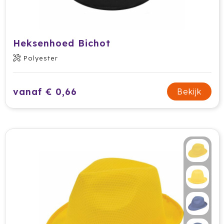
Ocean Bottle
Oma's Brievenbustaart
Heksenhoed Bichot
Opinel
Polyester
Orrefors
vanaf € 0,66
Bekijk
Oxious
Parker
Peekay
Philips
Pringles
Prixton