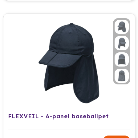
Tony Perotti
Tony's Chocolonely
Tucano
Valenta
Vasad
Veya Giftcard
Victorinox
VINGA
FLEXVEIL - 6-panel baseballpet
Vondelkoeken
Walra