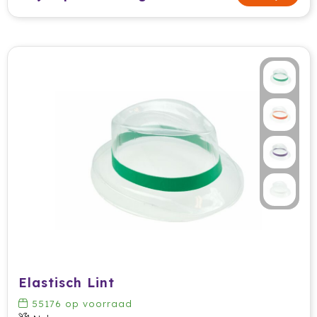
HappyGlass
HappyTruffel
Herschel
Igloo
Impliva
Iqoniq
IZY
Janzen
JBL
Elastisch Lint
55176
op voorraad
JENS Living