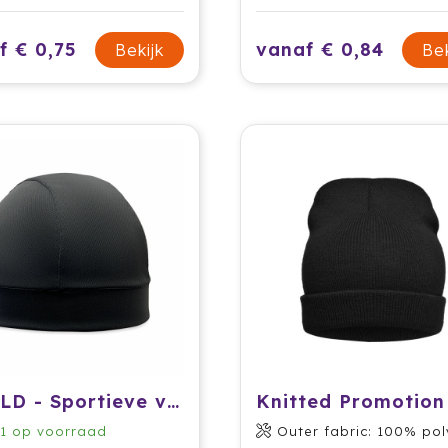
f € 0,75
vanaf € 0,84
Bekijk
Bek
SHIELD - Sportieve verkoelende muts
1
op voorraad
Outer fabric: 100% polyac