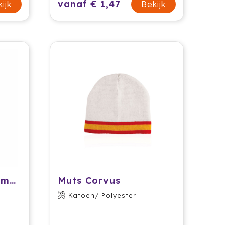
vanaf € 1,47
ijk
Bekijk
HAPPY HAT - Kerstmuts
Muts Corvus
Katoen/ Polyester