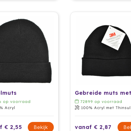
lmuts
6
op voorraad
72899
op voorraad
% Acryl
100% Acryl met Thinsulate vo
f € 2,55
vanaf € 2,87
Bekijk
Bek