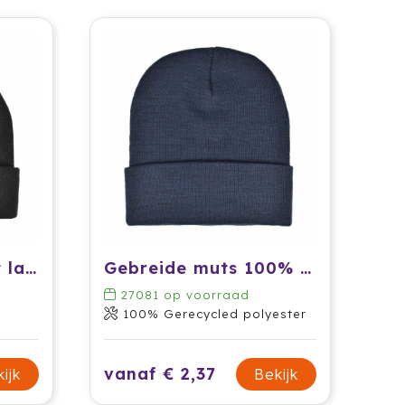
Gebreide muts met label
Gebreide muts 100% rPET
27081
op voorraad
100% Gerecycled polyester
vanaf € 2,37
ijk
Bekijk