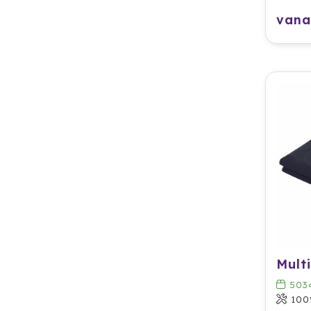
vana
Mult
503
100