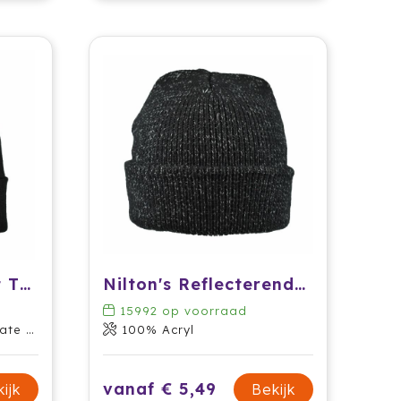
Gebreide muts met Thinsulate
Nilton's Reflecterende muts
15992
op voorraad
ering
100% Acryl
vanaf € 5,49
ijk
Bekijk