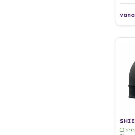
vana
3713