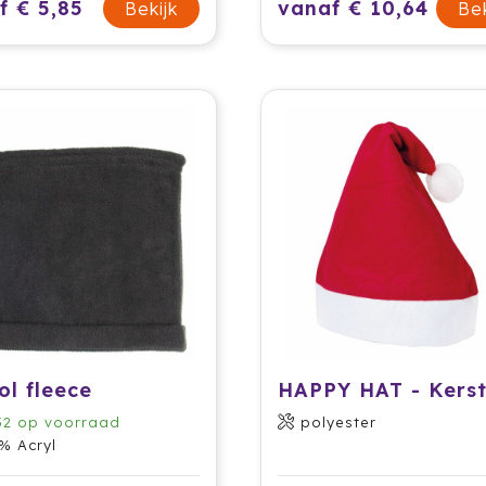
f € 5,85
vanaf € 10,64
Bekijk
Bek
ol fleece
52
op voorraad
polyester
% Acryl