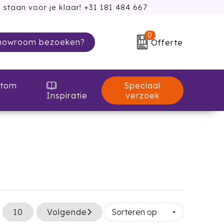
 staan voor je klaar! +31 181 484 667
0
howroom bezoeken?
Offerte
Speciaal
tom
verzoek
Inspiratie
10
Volgende