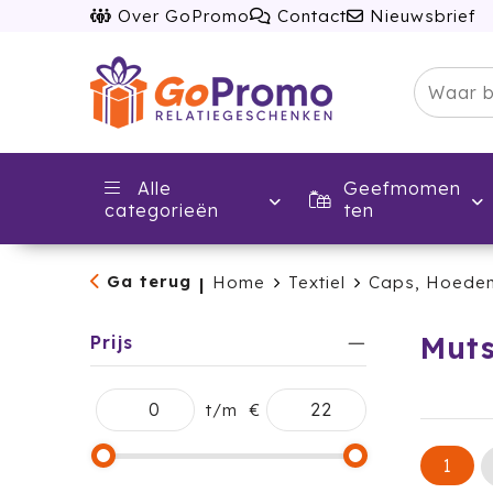
Over GoPromo
Contact
Nieuwsbrief
Alle
Geefmomen
categorieën
ten
Ga terug
Home
Textiel
Caps, Hoeden
|
Mut
Prijs
t/m
€
1