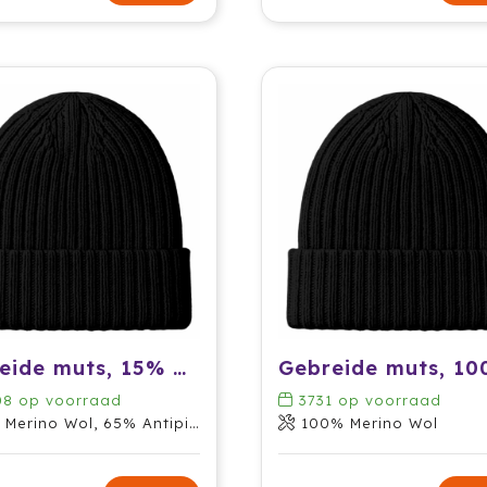
Gebreide muts, 15% Merinowol
08
op voorraad
3731
op voorraad
rino Wol, 65% Antipilling Acryl, 20% Nylon
100% Merino Wol