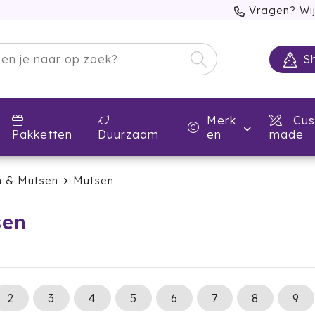
Vragen? Wij
S
Merk
Cus
Pakketten
Duurzaam
en
made
 & Mutsen
Mutsen
sen
2
3
4
5
6
7
8
9