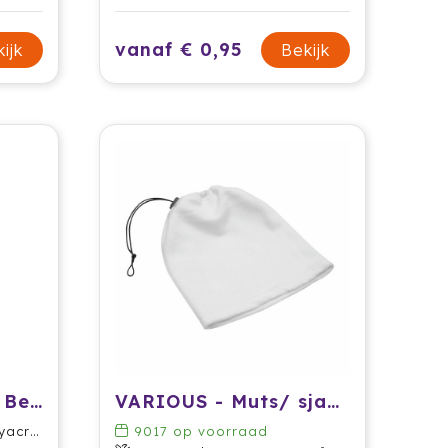
vanaf € 0,95
ijk
Bekijk
Knitted Promotion Beanie
VARIOUS - Muts/ sjaalcombinatie van fleece
rylic
9017
op voorraad