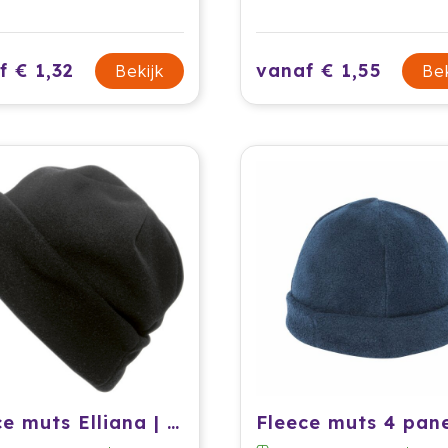
f € 1,32
vanaf € 1,55
Bekijk
Bek
Fleece muts Elliana | 200 g/m²
Fleece muts 4 pan