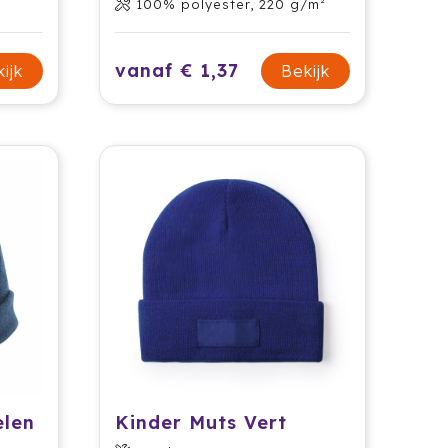
100% polyester, 220 g/m²
vanaf € 1,37
ijk
Bekijk
elen
Kinder Muts Vert