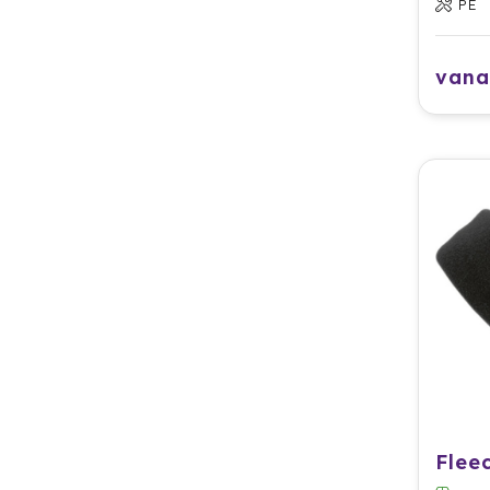
PE
vana