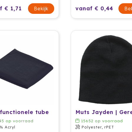
f € 1,71
vanaf € 0,44
Bekijk
Bek
ifunctionele tube
45
op voorraad
15652
op voorraad
% Acryl
Polyester, rPET