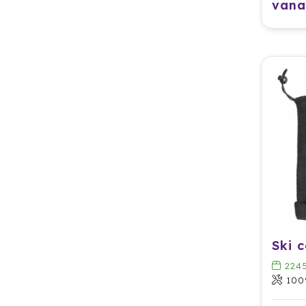
vana
Ski c
224
100