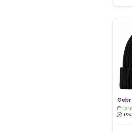
124
15% Me