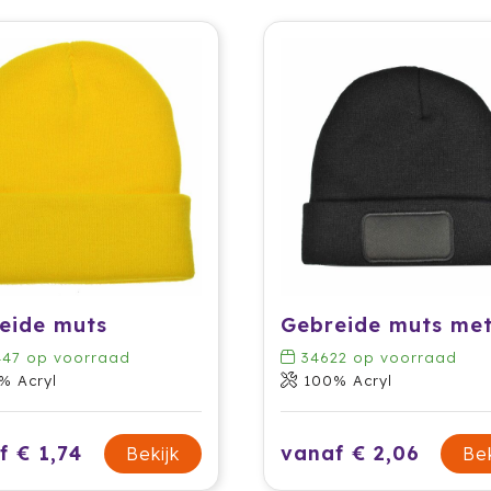
eide muts
447
op voorraad
34622
op voorraad
% Acryl
100% Acryl
f € 1,74
vanaf € 2,06
Bekijk
Bek