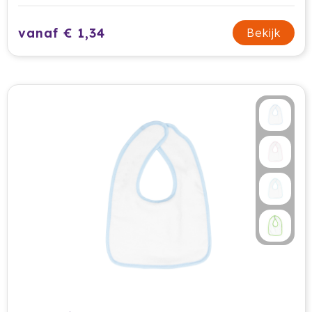
HappyGlass
vanaf € 1,34
Bekijk
HappyTruffel
Herschel
Igloo
Impliva
Iqoniq
IZY
Janzen
JBL
JENS Living