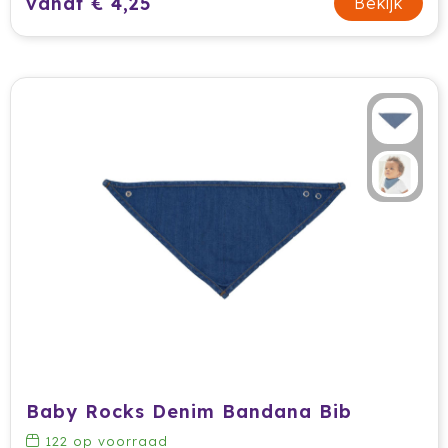
vanaf € 4,25
Bekijk
Waterman
Wellmark
Xoopar
Xtorm
Baby Rocks Denim Bandana Bib
122
op voorraad