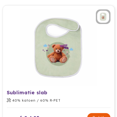
Tony Perotti
Tony's Chocolonely
Tucano
Valenta
Vasad
Veya Giftcard
Victorinox
VINGA
Sublimatie slab
40% katoen / 60% R-PET
Vondelkoeken
Walra