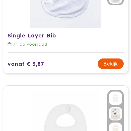
Ocean Bottle
Oma's Brievenbustaart
Opinel
Single Layer Bib
74
op voorraad
Orrefors
Oxious
vanaf € 3,87
Bekijk
Parker
Peekay
Philips
Pringles
Prixton