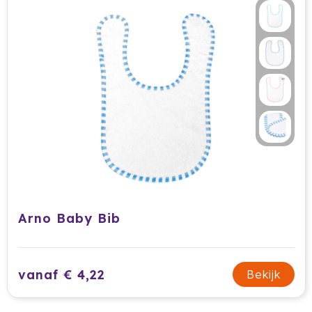
Stanley
Stilolinea
Sudio
SuitSuit
Swiss Peak
Tacx
Take A Plaid / Take A Towel
Arno Baby Bib
Tefal
The One Towelling
vanaf € 4,22
Bekijk
Thule