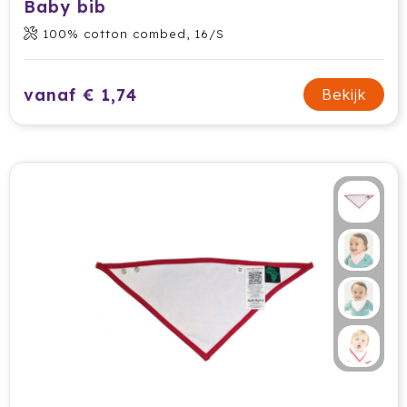
Baby bib
100% cotton combed, 16/S
Jobman
Join The Pipe
vanaf € 1,74
Bekijk
JournalBooks
Kambukka
Karst
KING
Klean Kanteen
Kodak
Kooduu