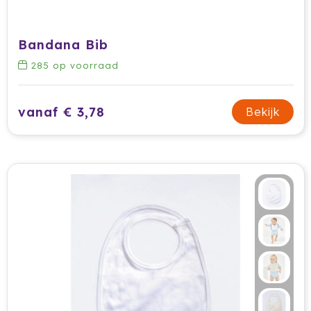
Krossland
Larq
Bandana Bib
285
op voorraad
MagLite
Maxema
vanaf € 3,78
Bekijk
Mentos
Mepal
Moleskine
MOYU
Muse
Norländer