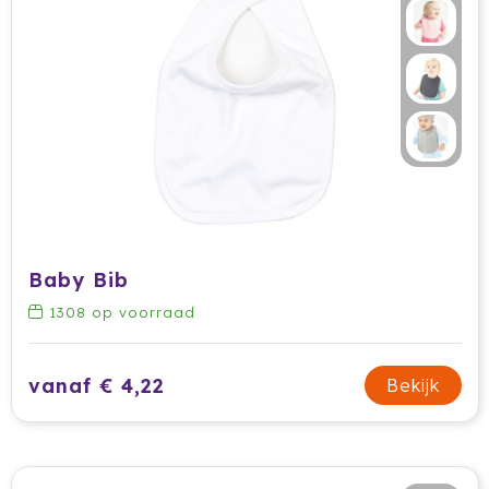
Secrid
Senator
Sitecom
Skross
Sols
Baby Bib
Sony
1308
op voorraad
Soxs
vanaf € 4,22
Bekijk
Sportlife
Sprout