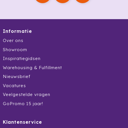
Cricket
Cutter & Buck
Dopper
Informatie
Over ons
Elevate
Showroom
Fitz Living
Inspiratiegidsen
Warehousing & Fulfillment
Fresh 'n Rebel
Nieuwsbrief
Fruit Of The Loom
Vacatures
Veelgestelde vragen
Grundig
GoPromo 15 jaar!
Gusta
Klantenservice
Halfar