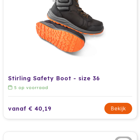
Stanley
Stilolinea
Sudio
SuitSuit
Swiss Peak
Tacx
Stirling Safety Boot - size 36
5
op voorraad
Take A Plaid / Take A Towel
Tefal
vanaf € 40,19
Bekijk
The One Towelling
Thule