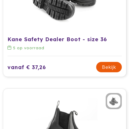
Prodir
Rackpack
Rebottled
Kane Safety Dealer Boot - size 36
Rituals
5
op voorraad
Roly
vanaf € 37,26
Bekijk
Rotring
Røquet
Sagaform
Samsonite
Seasons