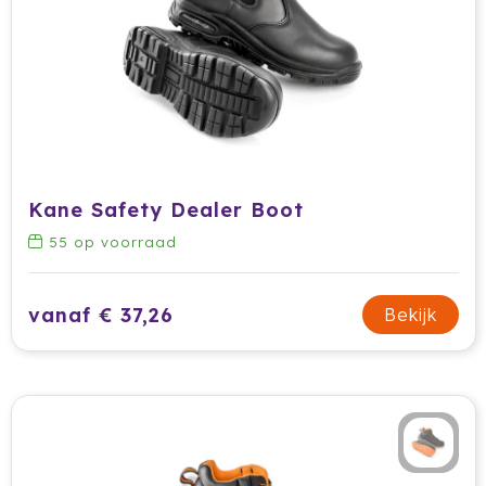
Secrid
Senator
Sitecom
Skross
Kane Safety Dealer Boot
55
op voorraad
Sols
Sony
vanaf € 37,26
Bekijk
Soxs
Sportlife
Sprout