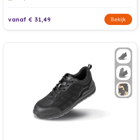
Jobman
vanaf € 31,49
Bekijk
Join The Pipe
JournalBooks
Kambukka
Karst
KING
Klean Kanteen
Kodak
Kooduu