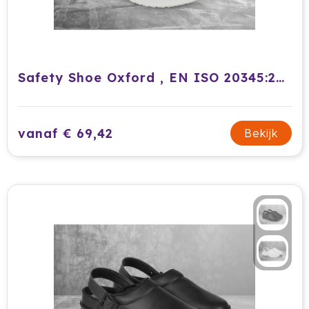
Safety Shoe Oxford , EN ISO 20345:2011, SB-E-A-FO-SRC , 1 Pair / Pack
vanaf € 69,42
Bekijk