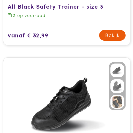
Krossland
All Black Safety Trainer - size 3
Larq
3
op voorraad
MagLite
vanaf € 32,99
Bekijk
Maxema
Mentos
Mepal
Moleskine
MOYU
Muse
Norländer