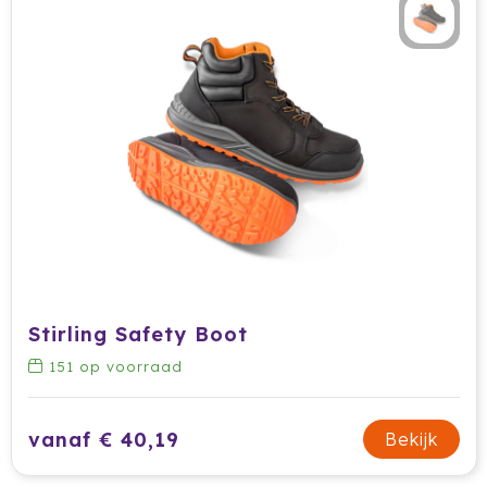
Tony Perotti
Tony's Chocolonely
Tucano
Valenta
Vasad
Veya Giftcard
Victorinox
Stirling Safety Boot
151
op voorraad
VINGA
Vondelkoeken
vanaf € 40,19
Bekijk
Walra