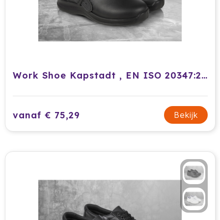
Work Shoe Kapstadt , EN ISO 20347:2012, OB-A-E-FO-SRC , 1 Pair / Pack
vanaf € 75,29
Bekijk