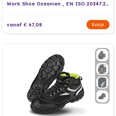
Work Shoe Ozeanien , EN ISO 20347:2012, O1-FO-SRC , 1 Pair / Pack
vanaf € 67,08
Bekijk