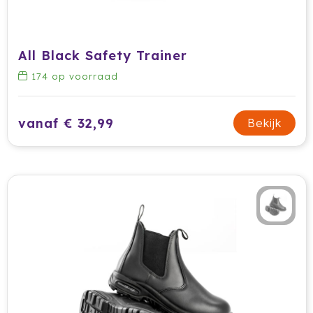
Ocean Bottle
Oma's Brievenbustaart
All Black Safety Trainer
Opinel
174
op voorraad
Orrefors
vanaf € 32,99
Bekijk
Oxious
Parker
Peekay
Philips
Pringles
Prixton