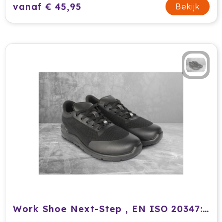
vanaf € 45,95
Bekijk
Work Shoe Next-Step , EN ISO 20347:2012, O1-A-E-FO-SRC , 1 Pair / Pack