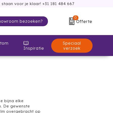
 staan voor je klaar! +31 181 484 667
0
howroom bezoeken?
Offerte
Speciaal
tom
verzoek
Inspiratie
 bijna elke
n. De gewenste
ilm overgebracht op