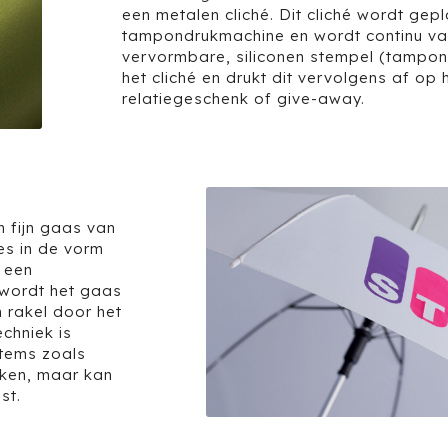
een metalen cliché. Dit cliché wordt gepl
tampondrukmachine en wordt continu van
vervormbare, siliconen stempel (tampon)
het cliché en drukt dit vervolgens af op
relatiegeschenk of give-away.
n fijn gaas van
es in de vorm
 een
 wordt het gaas
 rakel door het
chniek is
items zoals
kken, maar kan
st.