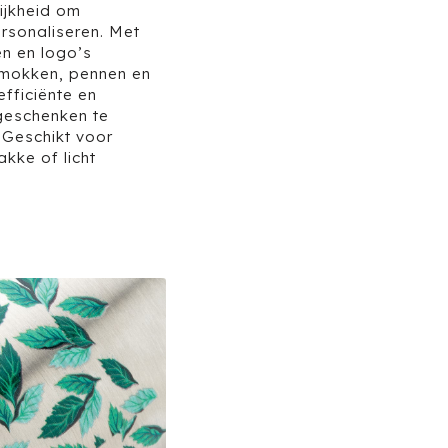
ijkheid om
rsonaliseren. Met
en en logo’s
 mokken, pennen en
fficiënte en
 geschenken te
. Geschikt voor
akke of licht