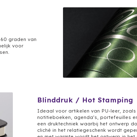
 360 graden van
elijk voor
sen.
Blinddruk / Hot Stamping
Ideaal voor artikelen van PU-leer, zoals
notitieboeken, agenda's, portefeuilles en
een druktechniek waarbij het ontwerp d
cliché in het relatiegeschenk wordt gep
en met warmte wordt het ontwerp in het 