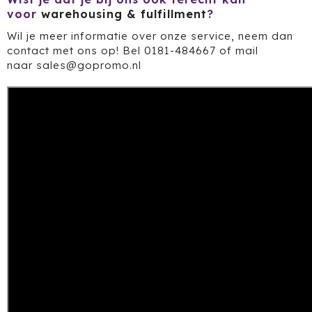
Cricket
voor
warehousing & fulfillment
?
Wil je meer informatie over onze service, neem dan
Cutter & Buck
contact met ons op! Bel 0181-484667 of mail
naar
sales@gopromo.nl
Dopper
Elevate
Fitz Living
Fresh 'n Rebel
Fruit Of The Loom
Grundig
Gusta
Halfar