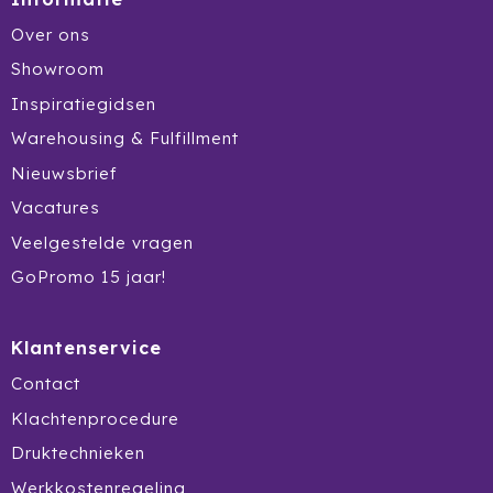
Over ons
Jobman
Showroom
Join The Pipe
Inspiratiegidsen
Warehousing & Fulfillment
JournalBooks
Nieuwsbrief
Kambukka
Vacatures
Veelgestelde vragen
Karst
GoPromo 15 jaar!
KING
Klantenservice
Klean Kanteen
Contact
Kodak
Klachtenprocedure
Kooduu
Druktechnieken
Werkkostenregeling