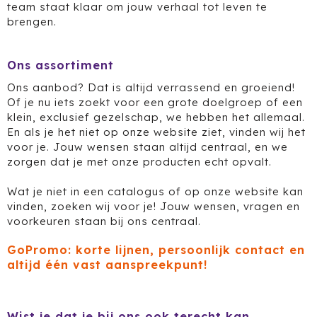
Dag van de Medewerker
ByOn
Reizen & Onderweg
team staat klaar om jouw verhaal tot leven te
brengen.
Overige
Dag van de Thuiswerker
CamelBak
Ons assortiment
CaseLogic
Ons aanbod? Dat is altijd verrassend en groeiend!
Charles Dickens®
Of je nu iets zoekt voor een grote doelgroep of een
klein, exclusief gezelschap, we hebben het allemaal.
En als je het niet op onze website ziet, vinden wij het
Circular&Co.
voor je. Jouw wensen staan altijd centraal, en we
zorgen dat je met onze producten echt opvalt.
Circulware
Wat je niet in een catalogus of op onze website kan
Clique
vinden, zoeken wij voor je! Jouw wensen, vragen en
voorkeuren staan bij ons centraal.
Contigo
GoPromo: korte lijnen, persoonlijk contact en
Correctbook
altijd één vast aanspreekpunt!
Craft
Wist je dat je bij ons ook terecht kan