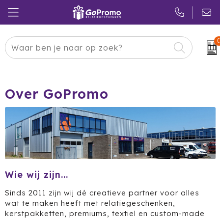
Carnaval
24 ICE
Kerstpakketten
Pasen
Adidas
Pakketten
Over GoPromo
Koningsdag
Air Up
Duurzaam
Zomer
American Tourister
Reclamedragers
Sinterklaas
Amuse
Give-aways
Kerst
Anker
Huis & Tuin
Wie wij zijn...
Sinds 2011 zijn wij dé creatieve partner voor alles
Eindejaar
BE O
Keuken
wat te maken heeft met relatiegeschenken,
kerstpakketten, premiums, textiel en custom-made
Pride Month
Belkin
Eten & Drinken