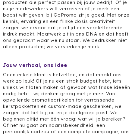
producten die perfect passen bij jouw bedrijf. Of je
nu je medewerkers wilt verrassen of je merk een
Voetbal, EK en WK
Bellroy
Drinkwaren
boost wilt geven, bij GoPromo zit je goed. Met onze
kennis, ervaring en een flinke dosis creativiteit
Valentijnsdag
BIC
Gereedschap & Lampen
zorgen we ervoor dat je altijd een verpletterende
indruk maakt. Maatwerk zit in ons DNA en dat heeft
Jubileum
Black+Blum
Kinderen & Baby's
ons gebracht waar we nu staan. We bedrukken niet
alleen producten; we versterken je merk.
Complimentendag
Blossombs
Tassen
Jouw verhaal, ons idee
Secretaressedag
Boska
Technologie
Geen enkele klant is hetzelfde, en dat maakt ons
Dag van de Zorg
Brabantia
Kantoor & Schrijfwaren
werk zo leuk! Of je nu een strak budget hebt, iets
unieks wilt laten maken of gewoon wat frisse ideeën
nodig hebt—wij denken graag met je mee. Van
Dag van de Bouw
Brainz
Outdoor & Vrije tijd
opvallende promotieartikelen tot verrassende
kerstpakketten en custom-made geschenken, we
Dag van de Leraar
BrandCharger
Gezondheid & Wellness
zorgen dat het bij jou en je doelgroep past. We
beginnen altijd met één vraag: wat wil je bereiken?
Dag van de Vrijwilliger
Brisby
Kleding & Textiel
Of het nu gaat om naamsbekendheid, een
persoonlijk cadeau of een complete campagne, ons