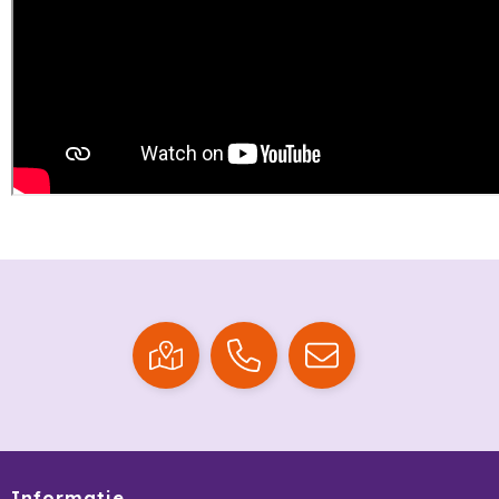
HappyGlass
HappyTruffel
Herschel
Igloo
Impliva
Iqoniq
IZY
Janzen
JBL
JENS Living
Informatie